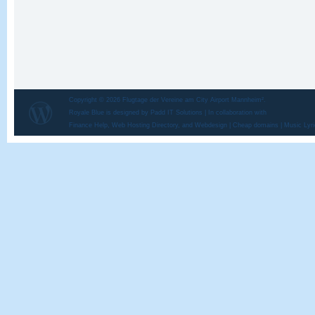
Copyright © 2026
Flugtage der Vereine am City Airport Mannheim²
.
Royale Blue is designed by
Padd IT Solutions
| In collaboration with
Finance Help
,
Web Hosting Directory
, and
Webdesign
|
Cheap domains
|
Music Lyr