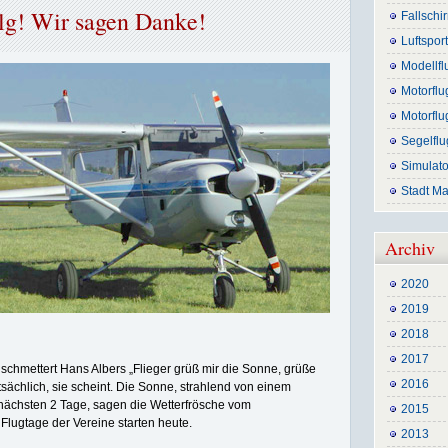
olg! Wir sagen Danke!
Fallschi
Luftspor
Modellfl
Motorfl
Motorfl
Segelflu
Simulato
Stadt M
Archiv
2020
2019
2018
2017
chmettert Hans Albers „Flieger grüß mir die Sonne, grüße
2016
tsächlich, sie scheint. Die Sonne, strahlend von einem
 nächsten 2 Tage, sagen die Wetterfrösche vom
2015
 Flugtage der Vereine starten heute.
2013