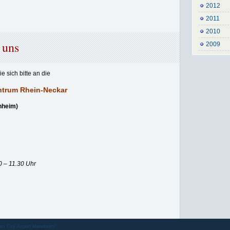
2012
2011
2010
 uns
2009
sich bitte an die
entrum Rhein-Neckar
nheim)
0 – 11.30 Uhr
am City Airport Mannheim²
.