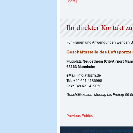
[More]
Ihr direkter Kontakt zu
Für Fragen und Anwendungen wenden Sie 
Geschäftsstelle des Luftsportz
Flugplatz Neuostheim (CityAirport Man
68163 Mannheim
eMail:
info[at]lszrn.de
Tel:
+49 621 4186998
Fax:
+49 621 419050
Geschäftszeiten: Montag bis Freitag 09.0
Previous Entries
Copyright © 2026
Flugtage der Vereine 