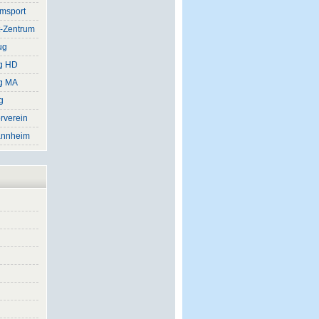
rmsport
t-Zentrum
ug
ug HD
ug MA
g
rverein
annheim