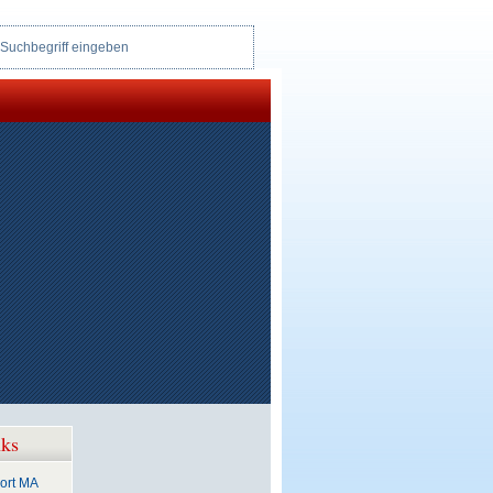
ks
port MA