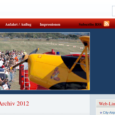
Anfahrt / Anflug
Impressionen
Subscribe RSS
Archiv 2012
Web-Lin
City-Air